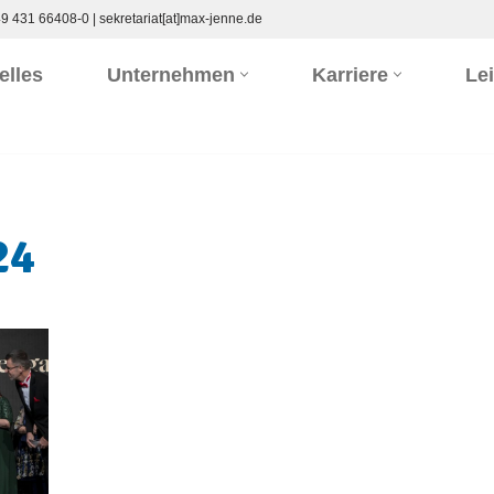
9 431 66408-0
|
sekretariat[at]max-jenne.de
elles
Unternehmen
Karriere
Le
24