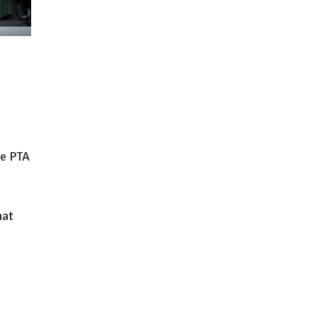
ie PTA
hat