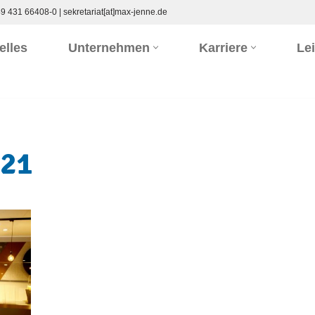
9 431 66408-0
|
sekretariat[at]max-jenne.de
elles
Unternehmen
Karriere
Le
021