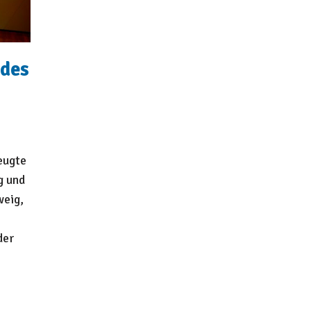
 des
eugte
g und
weig,
der